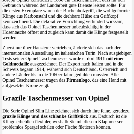
Gebrauch während der Landarbeit gute Dienste leisten sollte. Für
die ersten Exemplare waren der Buchenholzgriff, die wohlgeformte
Klinge aus Karbonstahl und die drehbare Hülse am Griffkopf
kennzeichnend. Die dekorative Vorrichtung verhindert wirksam,
dass sich das Opinel Taschenmesser unbeabsichtigt in der
Hosentasche öffnet und zugleich kann damit die Klinge festgestellt
werden.
Zuerst nur über Hausierer vertrieben, änderte sich das nach der
internationalen Ausstellung im italienischen Turin. Nach ausgiebigen
Tests seiner Opinel Taschenmesser wurde er dort
1911 mit einer
Goldmedaille
ausgezeichnet. Der Export nach Italien und in die
Schweiz begann 1914, während sich Deutschland, Österreich und
andere Länder bis in die 1960er Jahre gedulden mussten. Alle
Opinel Taschenmesser tragen das
Firmenlogo
, das eine Hand mit
aufgesetzter Krone zeigt.
Grazile Taschenmesser von Opinel
Die Serie Opinel Slim Line zeichnet sich durch ihre feine, geradezu
grazile Klinge und das schlanke Griffstück
aus. Dadurch ist die
Klinge erheblich flexibler, weshalb Sie mit diesem Klappmesser
problemlos Spargel schälen oder Fische filetieren können.