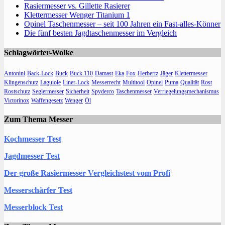
Rasiermesser vs. Gillette Rasierer
Klettermesser Wenger Titanium 1
Opinel Taschenmesser – seit 100 Jahren ein Fast-alles-Könner
Die fünf besten Jagdtaschenmesser im Vergleich
Schlagwörter-Wolke
Antonini
Back-Lock
Buck
Buck 110
Damast
Eka
Fox
Herbertz
Jäger
Klettermesser
Klingenschutz
Laguiole
Liner-Lock
Messerrecht
Multitool
Opinel
Puma
Qualität
Rost
Rostschutz
Seglermesser
Sicherheit
Spyderco
Taschenmesser
Verriegelungsmechanismus
Victorinox
Waffengesetz
Wenger
Öl
Zum Thema Messer
Kochmesser Test
Jagdmesser Test
Der große Rasiermesser Vergleichstest vom Profi
Messerschärfer Test
Messerblock Test