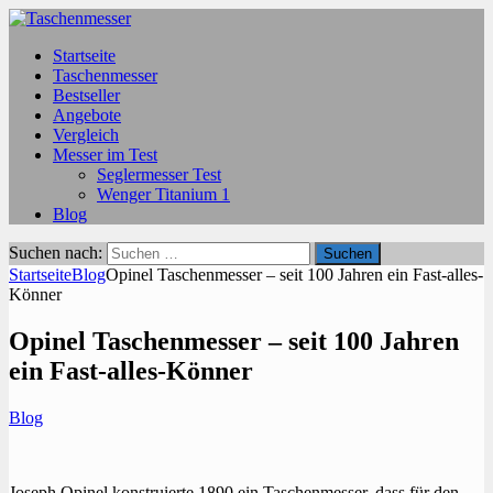
Startseite
Taschenmesser
Bestseller
Angebote
Vergleich
Messer im Test
Seglermesser Test
Wenger Titanium 1
Blog
Suchen nach:
Startseite
Blog
Opinel Taschenmesser – seit 100 Jahren ein Fast-alles-
Könner
Opinel Taschenmesser – seit 100 Jahren
ein Fast-alles-Könner
Blog
Joseph Opinel konstruierte 1890 ein Taschenmesser, dass für den