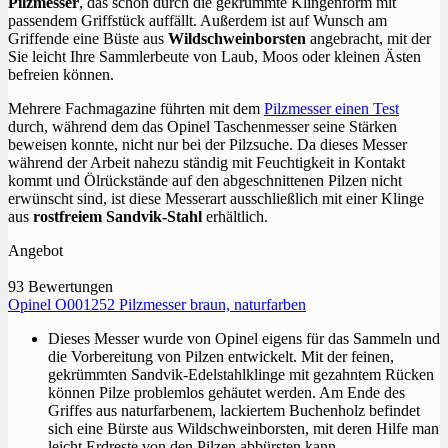
Pilzmesser
, das schon durch die gekrümmte Klingenform mit
passendem Griffstück auffällt. Außerdem ist auf Wunsch am
Griffende eine Büste aus
Wildschweinborsten
angebracht, mit der
Sie leicht Ihre Sammlerbeute von Laub, Moos oder kleinen Ästen
befreien können.
Mehrere Fachmagazine führten mit dem
Pilzmesser einen Test
durch, während dem das Opinel Taschenmesser seine Stärken
beweisen konnte, nicht nur bei der Pilzsuche. Da dieses Messer
während der Arbeit nahezu ständig mit Feuchtigkeit in Kontakt
kommt und Ölrückstände auf den abgeschnittenen Pilzen nicht
erwünscht sind, ist diese Messerart ausschließlich mit einer Klinge
aus
rostfreiem Sandvik-Stahl
erhältlich.
Angebot
93 Bewertungen
Opinel O001252 Pilzmesser braun, naturfarben
Dieses Messer wurde von Opinel eigens für das Sammeln und
die Vorbereitung von Pilzen entwickelt. Mit der feinen,
gekrümmten Sandvik-Edelstahlklinge mit gezahntem Rücken
können Pilze problemlos gehäutet werden. Am Ende des
Griffes aus naturfarbenem, lackiertem Buchenholz befindet
sich eine Bürste aus Wildschweinborsten, mit deren Hilfe man
leicht Erdreste von den Pilzen abbürsten kann