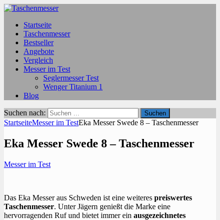
Startseite
Taschenmesser
Bestseller
Angebote
Vergleich
Messer im Test
Seglermesser Test
Wenger Titanium 1
Blog
Suchen nach:
Startseite
Messer im Test
Eka Messer Swede 8 – Taschenmesser
Eka Messer Swede 8 – Taschenmesser
Messer im Test
Das Eka Messer aus Schweden ist eine weiteres
preiswertes
Taschenmesser
. Unter Jägern genießt die Marke eine
hervorragenden Ruf und bietet immer ein
ausgezeichnetes