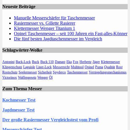
Neueste Beiträge
Manuelle Messerschärfer für Taschenmesser
Rasiermesser vs. Gillette Rasierer
Klettermesser Wenger Titanium 1
Opinel Taschenmesser – seit 100 Jahren ein Fast-alles-Könner
Die fünf besten Jagdtaschenmesser im Vergleich
Schlagwörter-Wolke
Antonini
Back-Lock
Buck
Buck 110
Damast
Eka
Fox
Herbertz
Jäger
Klettermesser
Klingenschutz
Laguiole
Liner-Lock
Messerrecht
Multitool
Opinel
Puma
Qualität
Rost
Rostschutz
Seglermesser
Sicherheit
Spyderco
Taschenmesser
Verriegelungsmechanismus
Victorinox
Waffengesetz
Wenger
Öl
Zum Thema Messer
Kochmesser Test
Jagdmesser Test
Der große Rasiermesser Vergleichstest vom Profi
Messerschärfer Test