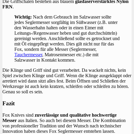
Die Griffschalen bestehen aus blauem
glasfaserverstärktes Nylon
FRN
.
Wichtig:
Nach dem Gebrauch im Salzwasser sollte
jedes Seglermesser sorgfältig im Süßwasser (z.B. unter
den Wasserhahn halten oder in einen Eimer mit
Leitungs-/Regenwasser heben und gut durchschütteln)
gereinigt werden. Anschließend sollte es getrocknet und
mit Öl eingepflegt werden. Dies gilt nicht nur für das
Fox, sondern für alle Messer (Seglermesser,
Tauchermesser
, Matrosenmesser etc.) die mit
Salzwasser in Kontakt kommen.
Die Klinge und Griff sind gut verarbeitet. Da wackelt nichts, kein
Spiel zwischen Klinge und Griff. Wenn die Klinge ausgeklappt oder
arretiert wird dann sitzt alles fest. Beim Öffnen und Schließen der
Werkzeuge ist auch kein kratzen, schleifen oder schleifen zu hören.
Genau so soll es sein.
Fazit
Fox Knives sind
zuverlässige und qualitative hochwertige
Messer
aus Italien. So auch bei diesem Messer. Die Kombination
von professioneller Tradition und der Wunsch nach technischer
Innovation haben dieses Fox Seglermesser entstehen lassen.