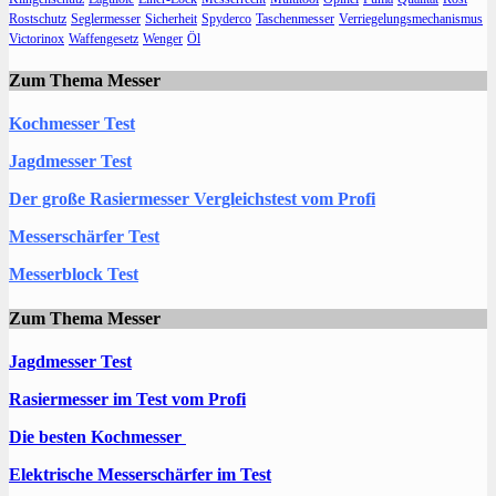
Rostschutz
Seglermesser
Sicherheit
Spyderco
Taschenmesser
Verriegelungsmechanismus
Victorinox
Waffengesetz
Wenger
Öl
Zum Thema Messer
Kochmesser Test
Jagdmesser Test
Der große Rasiermesser Vergleichstest vom Profi
Messerschärfer Test
Messerblock Test
Zum Thema Messer
Jagdmesser Test
Rasiermesser im Test vom Profi
Die besten Kochmesser
Elektrische Messerschärfer im Test