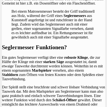
Gemeint ist hier z.B. ein Dosenöffner oder ein Flaschenöffner.
Bei einem Matrosenmesser besteht der Griff traditionell
aus Holz, während der Griff eines
Seglermessers
aus
Kunststoff angefertigt ist und rutschfester in der Hand
liegt. Zudem wird das Seglermesser auch mit einer
grellen, einer sogenannten Signalfarbe versehen, damit
es es leichter auffindbar ist. Ein Rettungsmesser ist für
gewöhnlich auch mit einer Signalfarbe ausgestattet.
Seglermesser Funktionen?
Ein gutes Seglermesser verfügt über eine
robuste Klinge
, die zur
Hälfte der Klinge mit einer
starken Säge
ausgestattet ist, damit
etwaige Tauwerke durchtrennt werden können. Weiterhin ist es mit
einem sogenannten
Marlspieker
versehen, also einem
Stahldorn
zum Öffnen von festen Knoten oder dem Spleißen einer
Tauverbindung.
Der Spleiß stellt eine bruchfeste und schwer lösbare Verbindung von
Tauwerk dar. Mit dem Marlspieker am Seglermesser kann man also
ganz praktisch und einfach schwere Tauverbindungen lösen. Eine
weitere Funktion wird durch den
Schäkel-Ö
ffner
gewährt. Dieser
ermöglicht das leichtere Auswechseln von einem Drahtseil oder