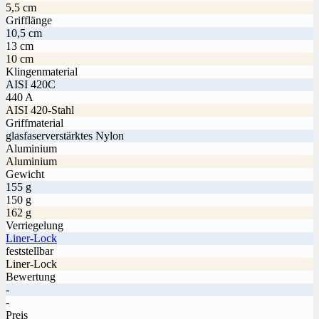
5,5 cm
Grifflänge
10,5 cm
13 cm
10 cm
Klingenmaterial
AISI 420C
440 A
AISI 420-Stahl
Griffmaterial
glasfaserverstärktes Nylon
Aluminium
Aluminium
Gewicht
155 g
150 g
162 g
Verriegelung
Liner-Lock
feststellbar
Liner-Lock
Bewertung
-
-
Preis