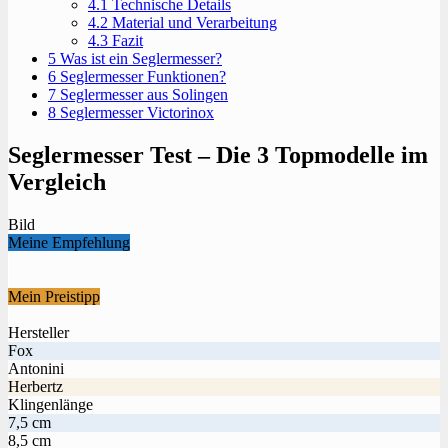
4.1
Technische Details
4.2
Material und Verarbeitung
4.3
Fazit
5
Was ist ein Seglermesser?
6
Seglermesser Funktionen?
7
Seglermesser aus Solingen
8
Seglermesser Victorinox
Seglermesser Test – Die 3 Topmodelle im
Vergleich
Bild
Meine Empfehlung
Mein Preistipp
Hersteller
Fox
Antonini
Herbertz
Klingenlänge
7,5 cm
8,5 cm