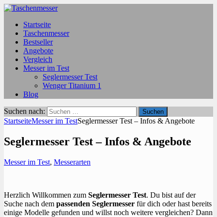
Startseite
Taschenmesser
Bestseller
Angebote
Vergleich
Messer im Test
Seglermesser Test
Wenger Titanium 1
Blog
Suchen nach:
Startseite
Messer im Test
Seglermesser Test – Infos & Angebote
Seglermesser Test – Infos & Angebote
Messer im Test
,
Messerarten
Herzlich Willkommen zum
Seglermesser Test
. Du bist auf der
Suche nach dem
passenden Seglermesser
für dich oder hast bereits
einige Modelle gefunden und willst noch weitere vergleichen? Dann