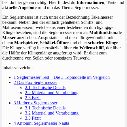
bist du hier genau richtig. Hier findest du
Informationen
,
Tests
und
aktuelle Angebote
rund um das Thema Seglermesser.
Ein Seglermesser ist auch unter der Bezeichnung Takelmesser
bekannt. Neben den der einfach gehaltenen Schiffs- und
Matrosenmessern, welche aus einer festehenden durchgängigen
Klinge bestehen, sind die Seglermesser mehr als
Multifunktionale
Messer
anzusehen. Ausgestattet sind diese für gewöhnlich mit
einem
Marlspieker
,
Schäkel-Öffner
und einer
scharfen Klinge
.
Die Klinge verfügt hier zusätzlich über ein
Wellenschliff
, der über
die Hälfte der Klingenlänge angefertigt wird. Er dient zum
durchtrenne von Seilen oder sonstigem Tauwerk.
Inhaltsverzeichnis
1
Seglermesser Test – Die 3 Topmodelle im Vergleich
2
Das Fox Seglermesser
2.1
Technische Details
2.2
Material und Verarbeitung
2.3
Fazit
3
Herbertz Seglermesser
3.1
Technische Details
3.2
Material und Verarbeitung
3.3
Fazit
4
Antonini Seglermesser Nauta