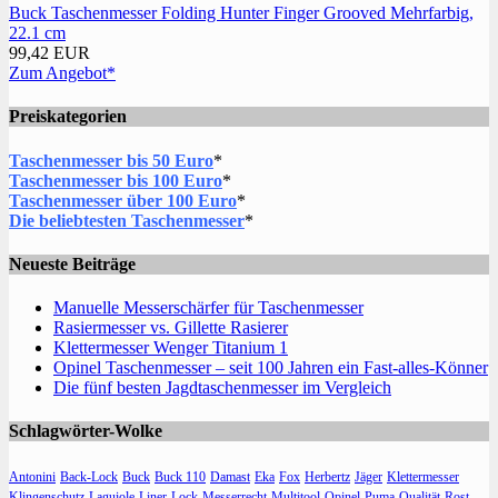
Buck Taschenmesser Folding Hunter Finger Grooved Mehrfarbig,
22.1 cm
99,42 EUR
Zum Angebot*
Preiskategorien
Taschenmesser bis 50 Euro
*
Taschenmesser bis 100 Euro
*
Taschenmesser über 100 Euro
*
Die beliebtesten Taschenmesser
*
Neueste Beiträge
Manuelle Messerschärfer für Taschenmesser
Rasiermesser vs. Gillette Rasierer
Klettermesser Wenger Titanium 1
Opinel Taschenmesser – seit 100 Jahren ein Fast-alles-Könner
Die fünf besten Jagdtaschenmesser im Vergleich
Schlagwörter-Wolke
Antonini
Back-Lock
Buck
Buck 110
Damast
Eka
Fox
Herbertz
Jäger
Klettermesser
Klingenschutz
Laguiole
Liner-Lock
Messerrecht
Multitool
Opinel
Puma
Qualität
Rost