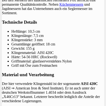
Bei den Messern des italienischen Herstellers Fox herrscht eine
permanente Qualitätskontrolle. Neben
Küchenmessern
und
Jagdmessern hat das Unternehmen auch ein Seglermesser im
Sortiment.
Technische Details
Heftlänge: 10,5 cm
Klingenlänge: 7,5 cm
Klingenstärke: 3 mm
Gesamtlänge geöffnet: 18 cm
Gewicht: 155 g
Klingenmaterial: AISI 420C
Härte: 54-56 HRC (Rockwell)
Griffmaterial: glasfaserverstärktes Nylon
Griff mit Öse zum Festmachen
Material und Verarbeitung
Der hier verwendete Klingenstahl ist der sogenannte
AISI 420C
(AISI ⇒ American Iron & Steel Institute). Er ist auch unter der
deutschen Werkstoffnummer 1.4034 oder dem Ausdruck
„X46Cr13“ bekannt. Letzterer beschreibt lediglich die Anteile der
verschiedene Legierungen.