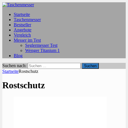
Startseite
Taschenmesser
Bestseller
Angebote
Vergleich
Messer im Test
Seglermesser Test
Wenger Titanium 1
Blog
Suchen nach:
Startseite
Rostschutz
Rostschutz