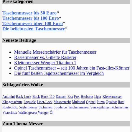
Preiskategorien
Taschenmesser bis 50 Euro
*
Taschenmesser bis 100 Euro
*
Taschenmesser über 100 Euro
*
Die beliebtesten Taschenmesser
*
Neueste Beiträge
Manuelle Messerschärfer für Taschenmesser
Rasiermesser vs. Gillette Rasierer
Klettermesser Wenger Titanium 1
Opinel Taschenmesser – seit 100 Jahren ein Fast-alles-Könner
Die fünf besten Jagdtaschenmesser im Vergleich
Schlagwörter-Wolke
Antonini
Back-Lock
Buck
Buck 110
Damast
Eka
Fox
Herbertz
Jäger
Klettermesser
Klingenschutz
Laguiole
Liner-Lock
Messerrecht
Multitool
Opinel
Puma
Qualität
Rost
Rostschutz
Seglermesser
Sicherheit
Spyderco
Taschenmesser
Verriegelungsmechanismus
Victorinox
Waffengesetz
Wenger
Öl
Zum Thema Messer