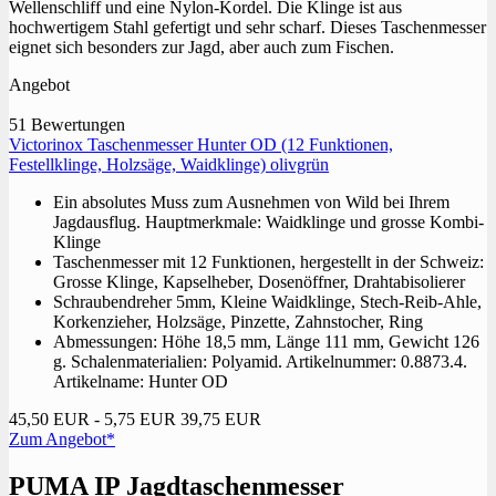
Wellenschliff und eine Nylon-Kordel. Die Klinge ist aus
hochwertigem Stahl gefertigt und sehr scharf. Dieses Taschenmesser
eignet sich besonders zur Jagd, aber auch zum Fischen.
Angebot
51 Bewertungen
Victorinox Taschenmesser Hunter OD (12 Funktionen,
Festellklinge, Holzsäge, Waidklinge) olivgrün
Ein absolutes Muss zum Ausnehmen von Wild bei Ihrem
Jagdausflug. Hauptmerkmale: Waidklinge und grosse Kombi-
Klinge
Taschenmesser mit 12 Funktionen, hergestellt in der Schweiz:
Grosse Klinge, Kapselheber, Dosenöffner, Drahtabisolierer
Schraubendreher 5mm, Kleine Waidklinge, Stech-Reib-Ahle,
Korkenzieher, Holzsäge, Pinzette, Zahnstocher, Ring
Abmessungen: Höhe 18,5 mm, Länge 111 mm, Gewicht 126
g. Schalenmaterialien: Polyamid. Artikelnummer: 0.8873.4.
Artikelname: Hunter OD
45,50 EUR
- 5,75 EUR
39,75 EUR
Zum Angebot*
PUMA IP Jagdtaschenmesser