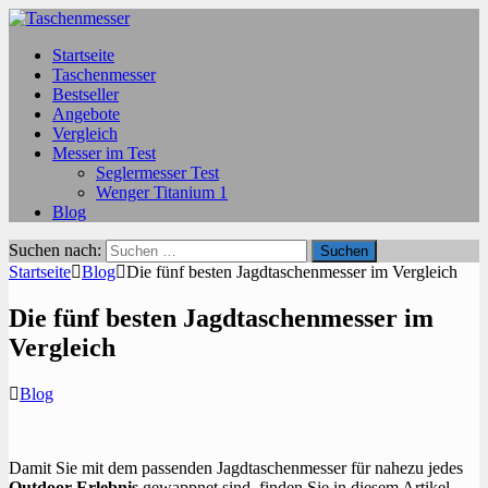
Startseite
Taschenmesser
Bestseller
Angebote
Vergleich
Messer im Test
Seglermesser Test
Wenger Titanium 1
Blog
Suchen nach:
Startseite
Blog
Die fünf besten Jagdtaschenmesser im Vergleich
Die fünf besten Jagdtaschenmesser im
Vergleich
Blog
Damit Sie mit dem passenden Jagdtaschenmesser für nahezu jedes
Outdoor-Erlebnis
gewappnet sind, finden Sie in diesem Artikel