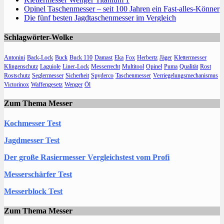
Opinel Taschenmesser – seit 100 Jahren ein Fast-alles-Könner
Die fünf besten Jagdtaschenmesser im Vergleich
Schlagwörter-Wolke
Antonini
Back-Lock
Buck
Buck 110
Damast
Eka
Fox
Herbertz
Jäger
Klettermesser
Klingenschutz
Laguiole
Liner-Lock
Messerrecht
Multitool
Opinel
Puma
Qualität
Rost
Rostschutz
Seglermesser
Sicherheit
Spyderco
Taschenmesser
Verriegelungsmechanismus
Victorinox
Waffengesetz
Wenger
Öl
Zum Thema Messer
Kochmesser Test
Jagdmesser Test
Der große Rasiermesser Vergleichstest vom Profi
Messerschärfer Test
Messerblock Test
Zum Thema Messer