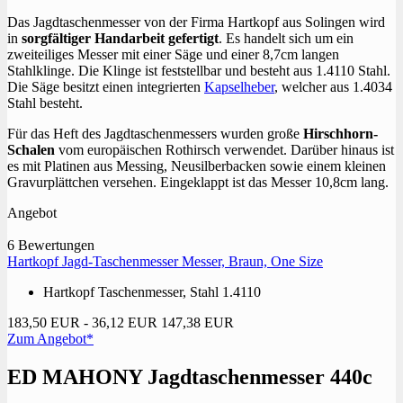
Das Jagdtaschenmesser von der Firma Hartkopf aus Solingen wird
in
sorgfältiger Handarbeit gefertigt
. Es handelt sich um ein
zweiteiliges Messer mit einer Säge und einer 8,7cm langen
Stahlklinge. Die Klinge ist feststellbar und besteht aus 1.4110 Stahl.
Die Säge besitzt einen integrierten
Kapselheber
, welcher aus 1.4034
Stahl besteht.
Für das Heft des Jagdtaschenmessers wurden große
Hirschhorn-
Schalen
vom europäischen Rothirsch verwendet. Darüber hinaus ist
es mit Platinen aus Messing, Neusilberbacken sowie einem kleinen
Gravurplättchen versehen. Eingeklappt ist das Messer 10,8cm lang.
Angebot
6 Bewertungen
Hartkopf Jagd-Taschenmesser Messer, Braun, One Size
Hartkopf Taschenmesser, Stahl 1.4110
183,50 EUR
- 36,12 EUR
147,38 EUR
Zum Angebot*
ED MAHONY Jagdtaschenmesser 440c